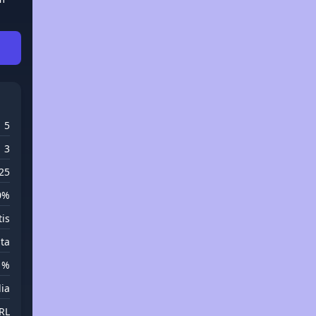
5
3
25
0%
tis
ta
1%
ia
BRL