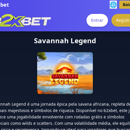
🌐
xbet
Bai
Entrar
Regist
Savannah Legend
nnah Legend é uma jornada épica pela savana africana, repleta d
ais majestosos e símbolos de riqueza. Disponível no b2xbet, este 
ece uma jogabilidade envolvente com rodadas grátis e símbolos
ciais como wilds e scatters. Com uma volatilidade média, ele equil
risco e recompensa, tornando-se ideal para jogadores que busca