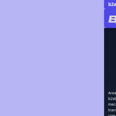
b2
Area
b2xb
mecâ
tran
com 