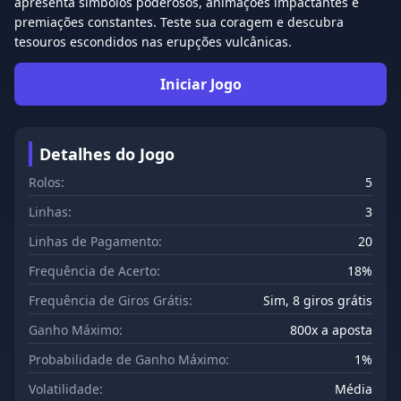
apresenta símbolos poderosos, animações impactantes e
premiações constantes. Teste sua coragem e descubra
tesouros escondidos nas erupções vulcânicas.
Iniciar Jogo
Detalhes do Jogo
Rolos:
5
Linhas:
3
Linhas de Pagamento:
20
Frequência de Acerto:
18%
Frequência de Giros Grátis:
Sim, 8 giros grátis
Ganho Máximo:
800x a aposta
Probabilidade de Ganho Máximo:
1%
Volatilidade:
Média